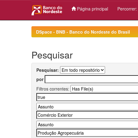
Página principal
Percorrer
Skip
navigation
DSpace - BNB - Banco do Nordeste do Brasil
Pesquisar
Pesquisar:
por
Filtros correntes: