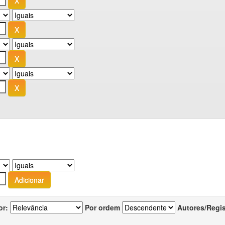
or:
Por ordem
Autores/Regi