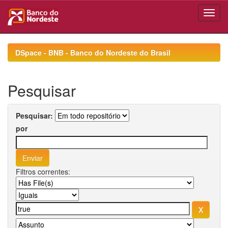
Skip
navigation
DSpace - BNB - Banco do Nordeste do Brasil
Pesquisar
Pesquisar:
por
Filtros correntes: