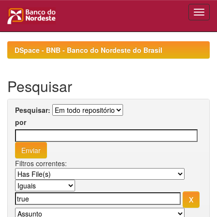
Skip
navigation
DSpace - BNB - Banco do Nordeste do Brasil
Pesquisar
Pesquisar:
por
Filtros correntes: