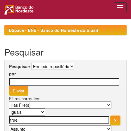
Skip
navigation
DSpace - BNB - Banco do Nordeste do Brasil
Pesquisar
Pesquisar:
por
Filtros correntes: