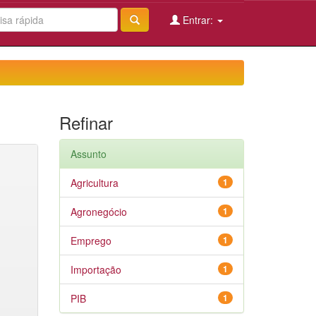
Entrar:
Refinar
Assunto
Agricultura
1
Agronegócio
1
Emprego
1
Importação
1
PIB
1