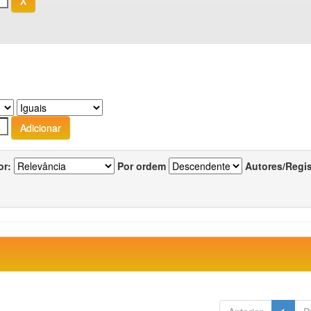
or:
Por ordem
Autores/Regi