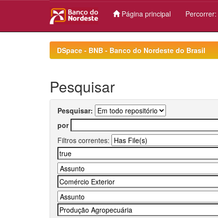
Página principal
Percorrer
Skip
navigation
DSpace - BNB - Banco do Nordeste do Brasil
Pesquisar
Pesquisar:
por
Filtros correntes: