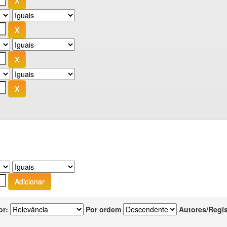
or:
Por ordem
Autores/Regi