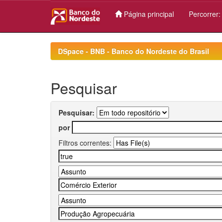
Página principal
Percorrer
Skip
navigation
DSpace - BNB - Banco do Nordeste do Brasil
Pesquisar
Pesquisar:
por
Filtros correntes: