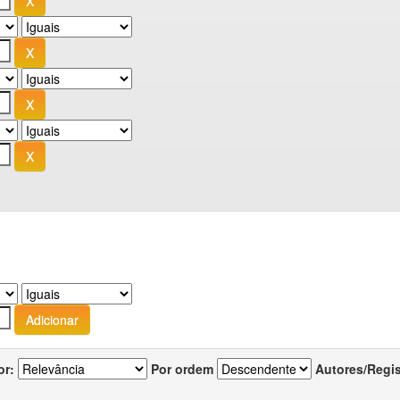
or:
Por ordem
Autores/Regi