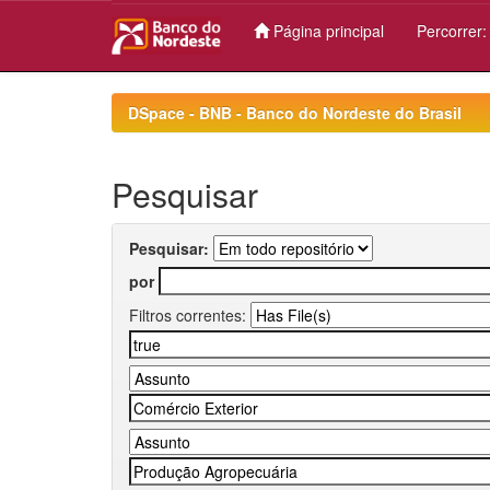
Página principal
Percorrer
Skip
navigation
DSpace - BNB - Banco do Nordeste do Brasil
Pesquisar
Pesquisar:
por
Filtros correntes: