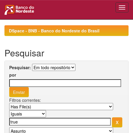
Skip
navigation
DSpace - BNB - Banco do Nordeste do Brasil
Pesquisar
Pesquisar:
por
Filtros correntes: