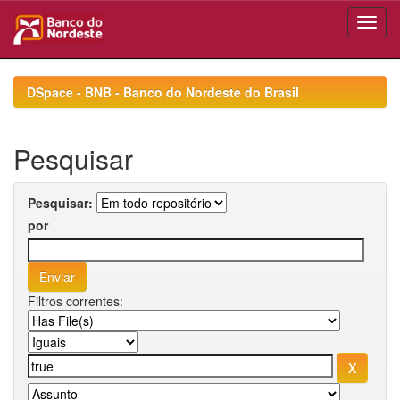
Skip
navigation
DSpace - BNB - Banco do Nordeste do Brasil
Pesquisar
Pesquisar:
por
Filtros correntes: