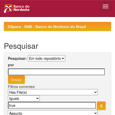
Skip
navigation
DSpace - BNB - Banco do Nordeste do Brasil
Pesquisar
Pesquisar:
por
Filtros correntes: