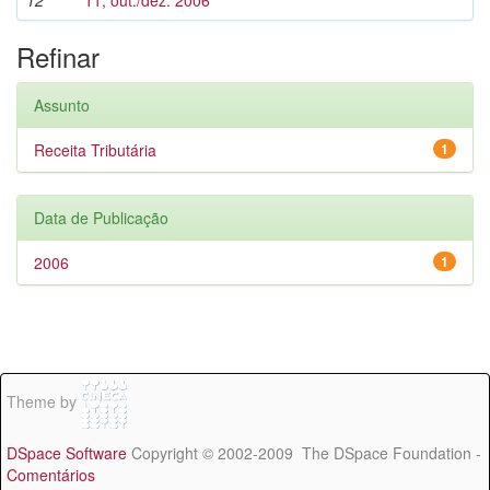
12
11, out./dez. 2006
Refinar
Assunto
Receita Tributária
1
Data de Publicação
2006
1
Theme by
DSpace Software
Copyright © 2002-2009 The DSpace Foundation -
Comentários