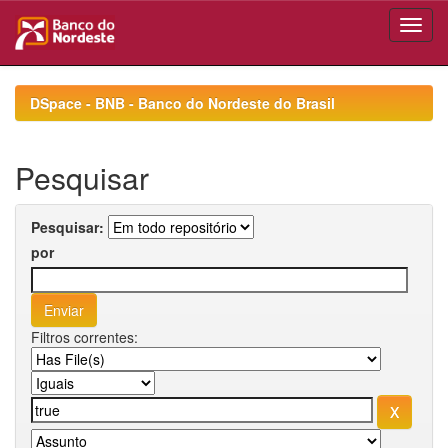
Skip
navigation
DSpace - BNB - Banco do Nordeste do Brasil
Pesquisar
Pesquisar:
por
Filtros correntes: