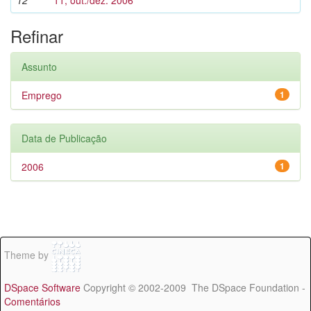
12
11, out./dez. 2006
Refinar
Assunto
Emprego
1
Data de Publicação
2006
1
Theme by
DSpace Software
Copyright © 2002-2009 The DSpace Foundation -
Comentários