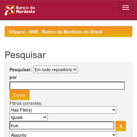
Skip
navigation
DSpace - BNB - Banco do Nordeste do Brasil
Pesquisar
Pesquisar:
por
Filtros correntes: