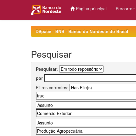
Página principal
Percorrer
Skip
navigation
DSpace - BNB - Banco do Nordeste do Brasil
Pesquisar
Pesquisar:
por
Filtros correntes: