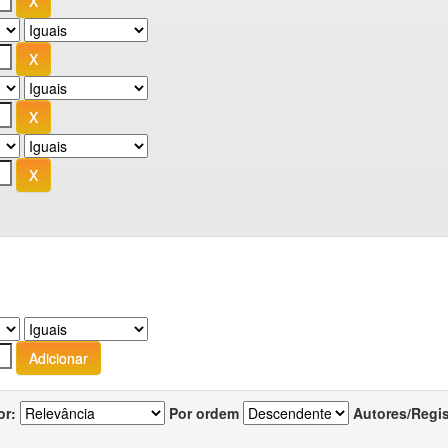
or:
Por ordem
Autores/Regi