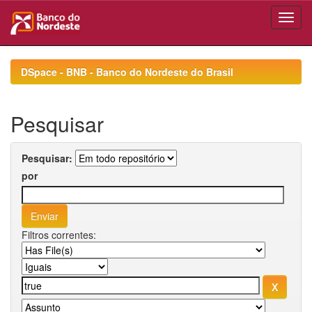
Skip
navigation
DSpace - BNB - Banco do Nordeste do Brasil
Pesquisar
Pesquisar:
por
Filtros correntes: