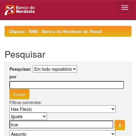
Skip
navigation
DSpace - BNB - Banco do Nordeste do Brasil
Pesquisar
Pesquisar:
por
Filtros correntes: