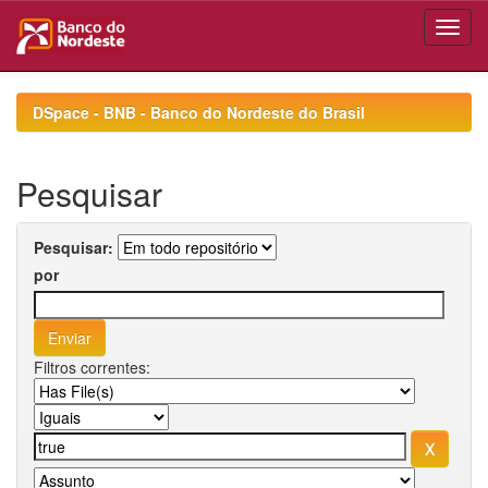
Skip
navigation
DSpace - BNB - Banco do Nordeste do Brasil
Pesquisar
Pesquisar:
por
Filtros correntes: