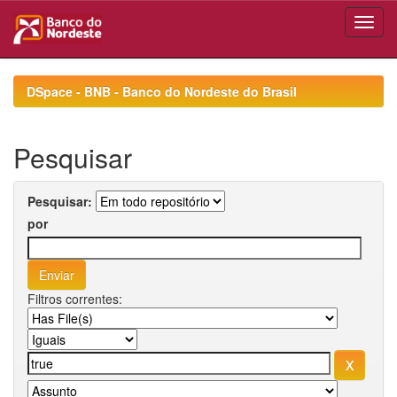
Skip
navigation
DSpace - BNB - Banco do Nordeste do Brasil
Pesquisar
Pesquisar:
por
Filtros correntes: