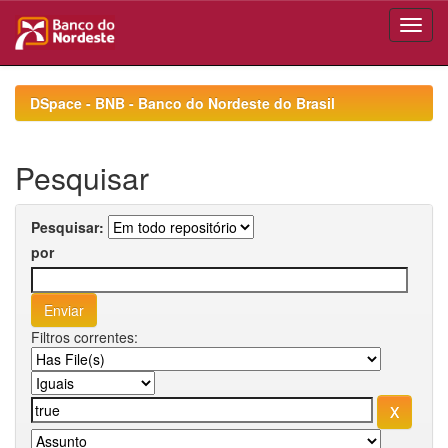
Skip
navigation
DSpace - BNB - Banco do Nordeste do Brasil
Pesquisar
Pesquisar:
por
Filtros correntes: