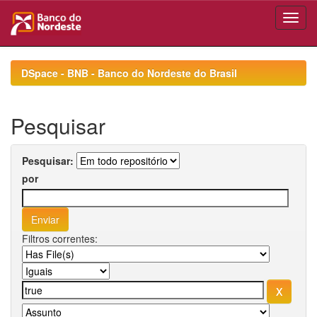
Skip
navigation
DSpace - BNB - Banco do Nordeste do Brasil
Pesquisar
Pesquisar:
por
Filtros correntes: