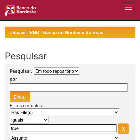
Skip
navigation
DSpace - BNB - Banco do Nordeste do Brasil
Pesquisar
Pesquisar:
por
Filtros correntes: