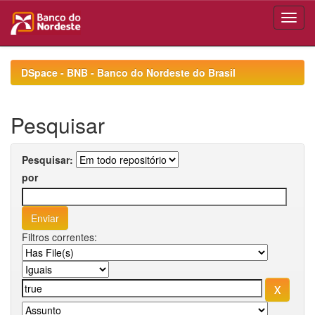
Skip
navigation
DSpace - BNB - Banco do Nordeste do Brasil
Pesquisar
Pesquisar:
por
Filtros correntes: