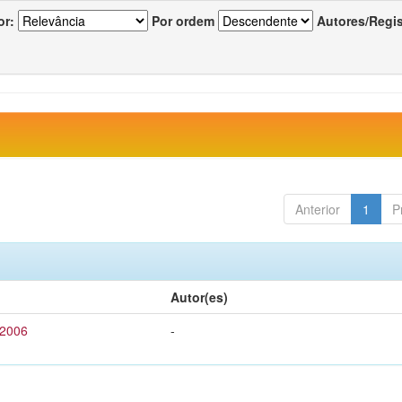
or:
Por ordem
Autores/Regi
Anterior
1
P
Autor(es)
 2006
-