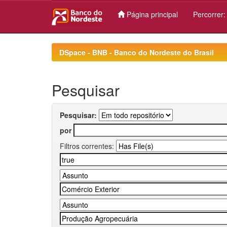
Página principal
Percorrer
Skip
navigation
DSpace - BNB - Banco do Nordeste do Brasil
Pesquisar
Pesquisar:
por
Filtros correntes: