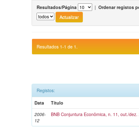
Resultados/Página
|
Ordenar registos p
Resultados 1-1 de 1.
Registos:
Data
Título
2006-
BNB Conjuntura Econômica, n. 11, out./dez.
12