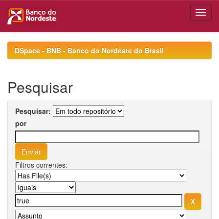
Skip
navigation
DSpace - BNB - Banco do Nordeste do Brasil
Pesquisar
Pesquisar:
por
Filtros correntes: