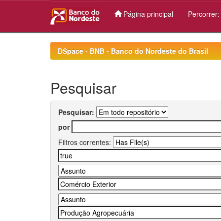
Página principal
Percorrer
Skip
navigation
DSpace - BNB - Banco do Nordeste do Brasil
Pesquisar
Pesquisar:
por
Filtros correntes: