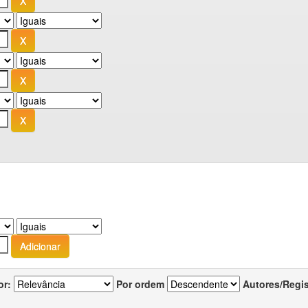
or:
Por ordem
Autores/Regi