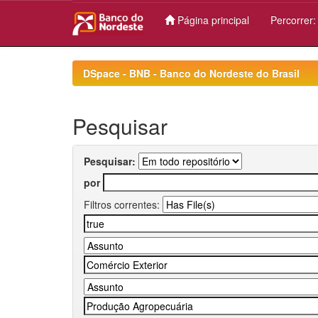
Página principal
Percorrer
Skip
navigation
DSpace - BNB - Banco do Nordeste do Brasil
Pesquisar
Pesquisar:
por
Filtros correntes: