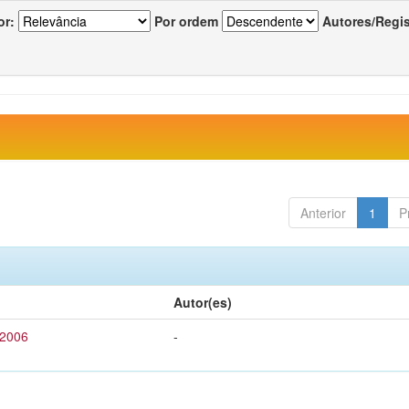
or:
Por ordem
Autores/Regi
Anterior
1
P
Autor(es)
 2006
-