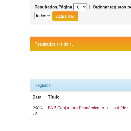
Resultados/Página
|
Ordenar registos p
Resultados 1-1 de 1.
Registos:
Data
Título
2006-
BNB Conjuntura Econômica, n. 11, out./dez.
12