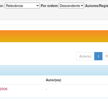
or:
Por ordem
Autores/Regi
Anterior
1
P
Autor(es)
 2006
-