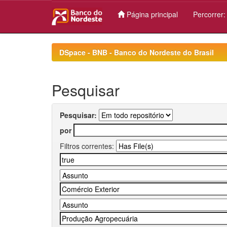
Página principal
Percorrer
Skip
navigation
DSpace - BNB - Banco do Nordeste do Brasil
Pesquisar
Pesquisar:
por
Filtros correntes: