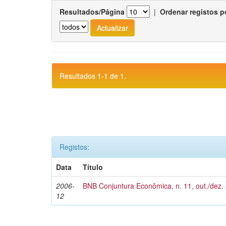
Resultados/Página
|
Ordenar registos p
Resultados 1-1 de 1.
Registos:
Data
Título
2006-
BNB Conjuntura Econômica, n. 11, out./dez.
12