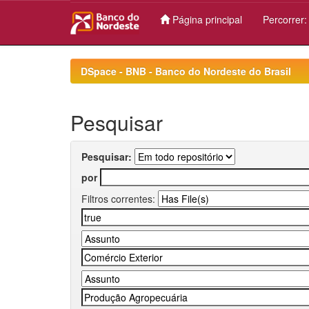
Página principal
Percorrer
Skip
navigation
DSpace - BNB - Banco do Nordeste do Brasil
Pesquisar
Pesquisar:
por
Filtros correntes: