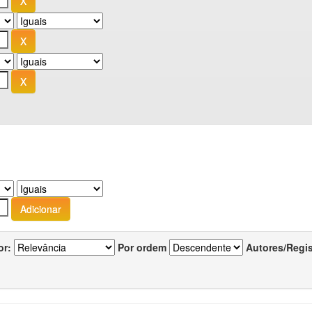
or:
Por ordem
Autores/Regi