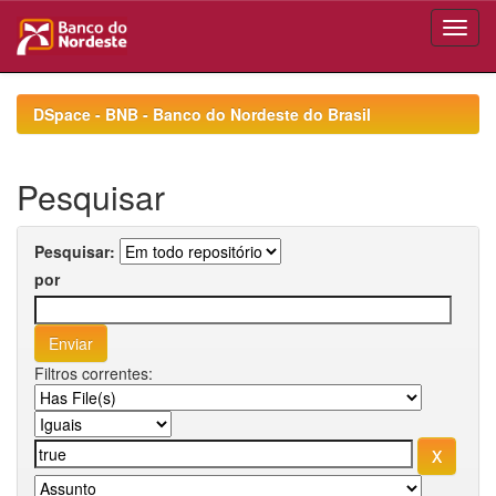
Skip
navigation
DSpace - BNB - Banco do Nordeste do Brasil
Pesquisar
Pesquisar:
por
Filtros correntes: