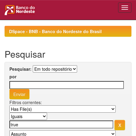
Skip
navigation
DSpace - BNB - Banco do Nordeste do Brasil
Pesquisar
Pesquisar:
por
Filtros correntes: