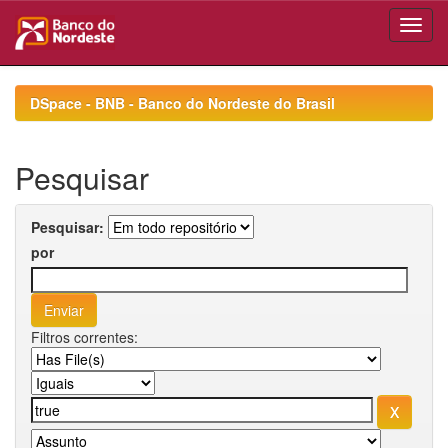
Skip
navigation
DSpace - BNB - Banco do Nordeste do Brasil
Pesquisar
Pesquisar:
por
Filtros correntes: