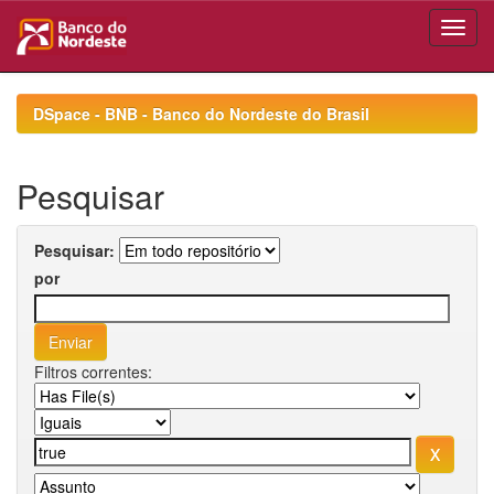
Skip
navigation
DSpace - BNB - Banco do Nordeste do Brasil
Pesquisar
Pesquisar:
por
Filtros correntes: