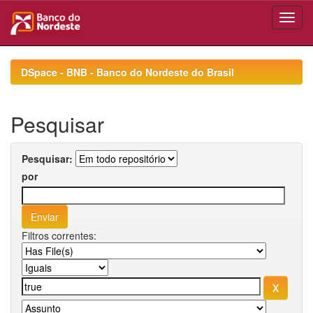
Skip
navigation
DSpace - BNB - Banco do Nordeste do Brasil
Pesquisar
Pesquisar:
por
Filtros correntes: