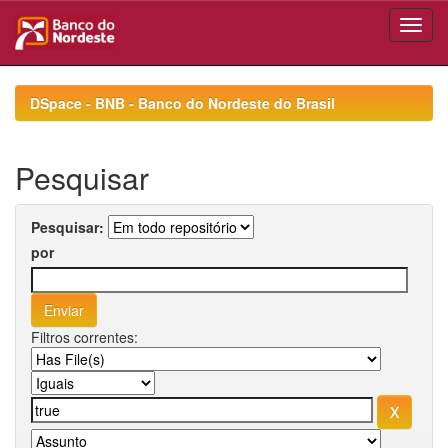
Skip
navigation
DSpace - BNB - Banco do Nordeste do Brasil
Pesquisar
Pesquisar:
por
Filtros correntes: