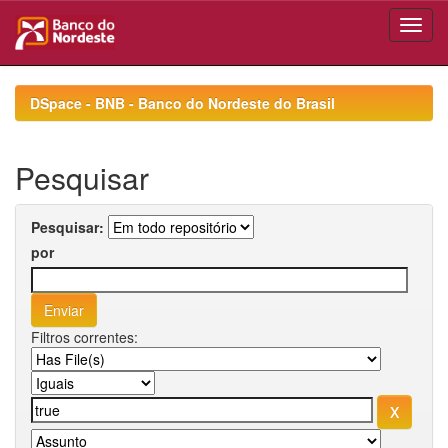
Skip
navigation
DSpace - BNB - Banco do Nordeste do Brasil
Pesquisar
Pesquisar:
por
Filtros correntes: