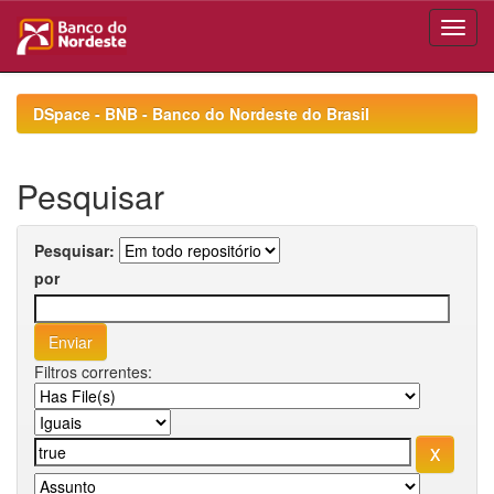
Skip
navigation
DSpace - BNB - Banco do Nordeste do Brasil
Pesquisar
Pesquisar:
por
Filtros correntes: