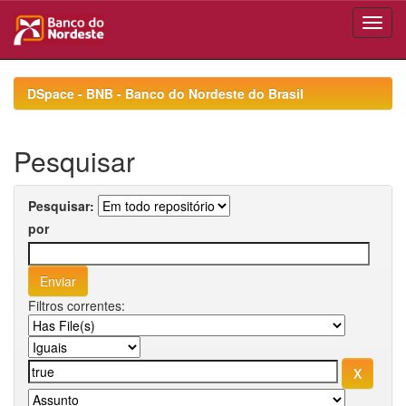
Skip
navigation
DSpace - BNB - Banco do Nordeste do Brasil
Pesquisar
Pesquisar:
por
Filtros correntes: