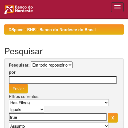
Skip
navigation
DSpace - BNB - Banco do Nordeste do Brasil
Pesquisar
Pesquisar:
por
Filtros correntes: