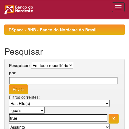
Skip
navigation
DSpace - BNB - Banco do Nordeste do Brasil
Pesquisar
Pesquisar:
por
Filtros correntes: