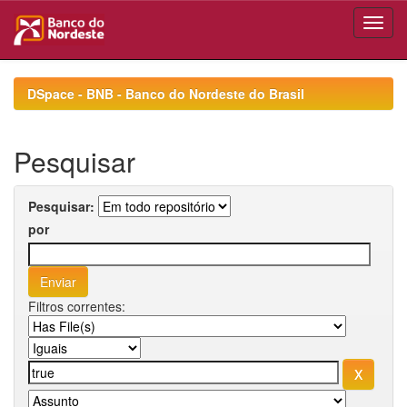
Skip
navigation
DSpace - BNB - Banco do Nordeste do Brasil
Pesquisar
Pesquisar:
por
Filtros correntes: