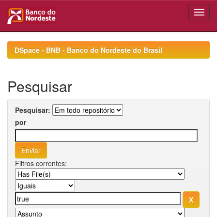
Skip
navigation
DSpace - BNB - Banco do Nordeste do Brasil
Pesquisar
Pesquisar:
por
Filtros correntes: