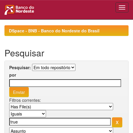
Skip
navigation
DSpace - BNB - Banco do Nordeste do Brasil
Pesquisar
Pesquisar:
por
Filtros correntes: