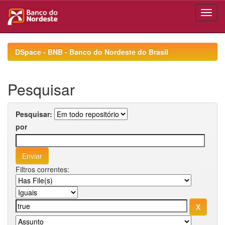
Skip
navigation
DSpace - BNB - Banco do Nordeste do Brasil
Pesquisar
Pesquisar:
por
Filtros correntes: