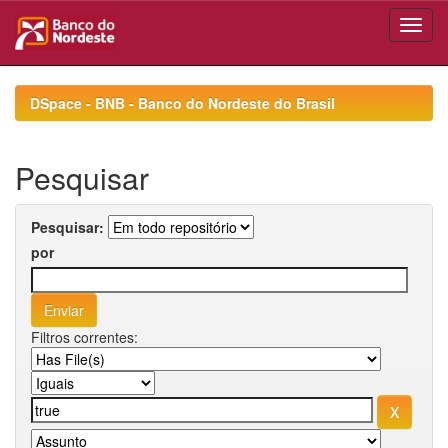
Skip
navigation
DSpace - BNB - Banco do Nordeste do Brasil
Pesquisar
Pesquisar:
por
Filtros correntes: