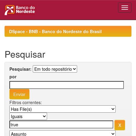
Skip
navigation
DSpace - BNB - Banco do Nordeste do Brasil
Pesquisar
Pesquisar:
por
Filtros correntes: