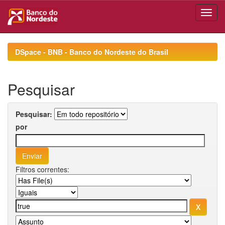
Skip
navigation
DSpace - BNB - Banco do Nordeste do Brasil
Pesquisar
Pesquisar:
por
Filtros correntes: