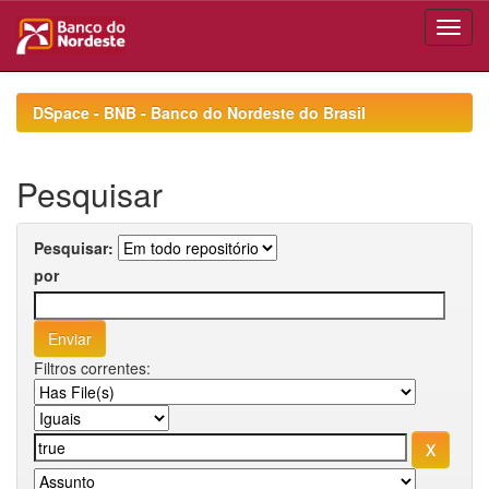
Skip
navigation
DSpace - BNB - Banco do Nordeste do Brasil
Pesquisar
Pesquisar:
por
Filtros correntes: