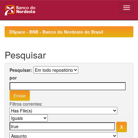
Skip
navigation
DSpace - BNB - Banco do Nordeste do Brasil
Pesquisar
Pesquisar:
por
Filtros correntes: