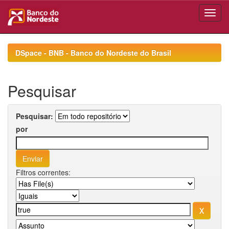
Skip
navigation
DSpace - BNB - Banco do Nordeste do Brasil
Pesquisar
Pesquisar:
por
Filtros correntes: