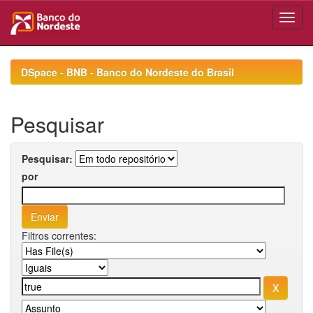
Skip
navigation
DSpace - BNB - Banco do Nordeste do Brasil
Pesquisar
Pesquisar:
por
Filtros correntes: