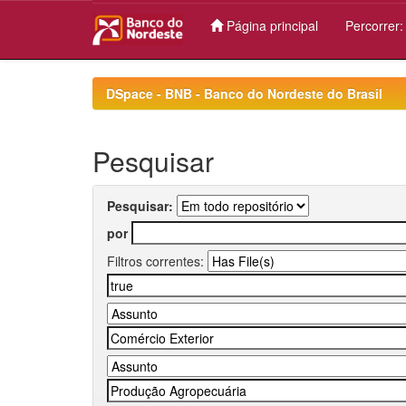
Página principal
Percorrer
Skip
navigation
DSpace - BNB - Banco do Nordeste do Brasil
Pesquisar
Pesquisar:
por
Filtros correntes: