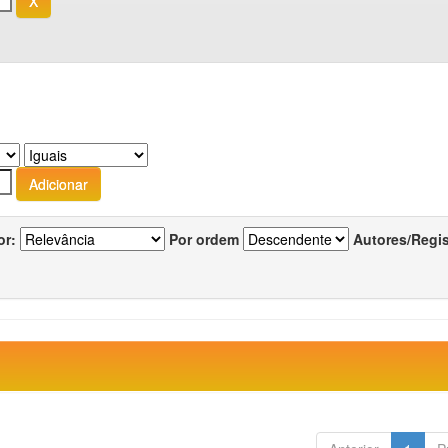
or:
Por ordem
Autores/Regi